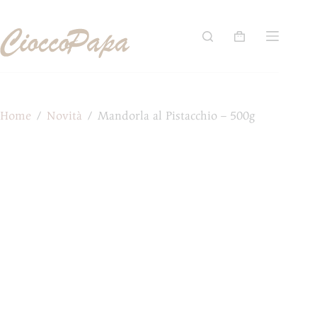
Salta
al
contenuto
Carrello
Home
/
Novità
/
Mandorla al Pistacchio – 500g