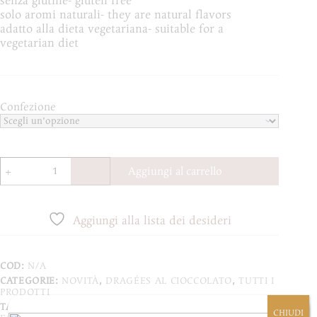
senza glutine- gluten free
solo aromi naturali- they are natural flavors
adatto alla dieta vegetariana- suitable for a
vegetarian diet
Confezione
Mandorla
Aggiungi al carrello
al
Pistacchio
-
500g
Aggiungi alla lista dei desideri
quantità
COD:
N/A
CATEGORIE:
NOVITÀ
,
DRAGÉES AL CIOCCOLATO
,
TUTTI I
PRODOTTI
TAG:
TRADIZIONE
,
DRAGEE
,
MANDORLA TOSTATA
,
CHIUDI