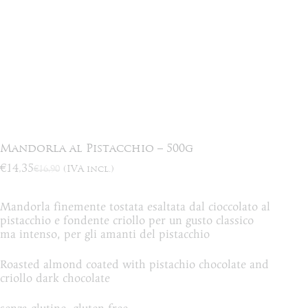
Mandorla al Pistacchio – 500g
€
14,35
€
16,90
(IVA incl.)
Il
Il
prezzo
prezzo
originale
attuale
Mandorla finemente tostata esaltata dal cioccolato al
era:
è:
pistacchio e fondente criollo per un gusto classico
€16,90.
€14,35.
ma intenso, per gli amanti del pistacchio
Roasted almond coated with pistachio chocolate and
criollo dark chocolate