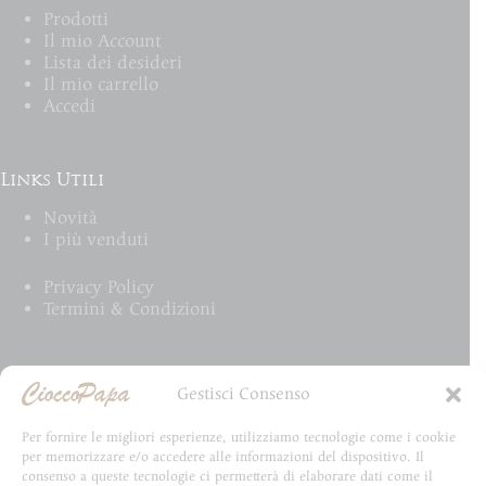
Prodotti
Il mio Account
Lista dei desideri
Il mio carrello
Accedi
Links Utili
Novità
I più venduti
Privacy Policy
Termini & Condizioni
Email Newsletter
Gestisci Consenso
Iscriviti alla newsletter e rimani aggiornato su tutte
Per fornire le migliori esperienze, utilizziamo tecnologie come i cookie
le novità CioccoPapa
per memorizzare e/o accedere alle informazioni del dispositivo. Il
consenso a queste tecnologie ci permetterà di elaborare dati come il