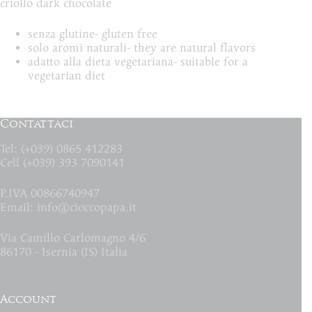
criollo dark chocolate
senza glutine- gluten free
solo aromi naturali- they are natural flavors
adatto alla dieta vegetariana- suitable for a
vegetarian diet
Contattaci
Tel: (+039) 0865 412283
Cell (+039) 393 7090141
P.IVA 00866740947
Email:
info@cioccopapa.it
Via Camillo Carlomagno 4/6
86170 - Isernia (IS) Italia
Account