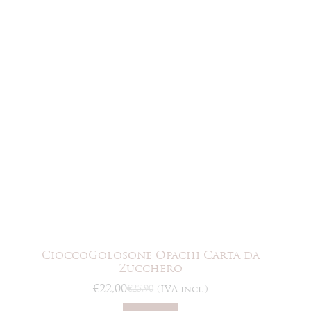
Le
opzioni
possono
essere
scelte
nella
pagina
del
prodotto
CioccoGolosone Opachi Carta da
Zucchero
€
22,00
€
25,90
(IVA incl.)
Il
Il
prezzo
prezzo
Questo