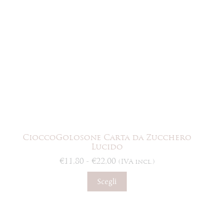
scelte
nella
pagina
del
prodotto
CioccoGolosone Carta da Zucchero
Lucido
Fascia
€
11,80
-
€
22,00
(IVA incl.)
di
Questo
prezzo:
Scegli
prodotto
da
ha
€11,80
più
a
varianti.
€22,00