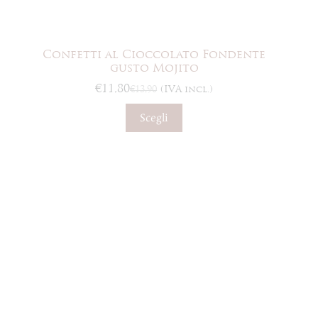
Confetti al Cioccolato Fondente
gusto Mojito
€
11,80
€
13,90
(IVA incl.)
Il
Il
prezzo
prezzo
Questo
Scegli
originale
attuale
prodotto
era:
è:
ha
€13,90.
€11,80.
più
varianti.
Le
opzioni
possono
essere
scelte
nella
pagina
del
prodotto