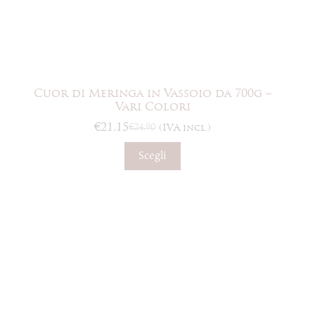
Cuor di Meringa in Vassoio da 700g –
Vari Colori
€
21,15
€
24,90
(IVA incl.)
Il
Il
prezzo
prezzo
Questo
Scegli
originale
attuale
prodotto
era:
è:
ha
€24,90.
€21,15.
più
varianti.
Le
opzioni
possono
essere
scelte
nella
pagina