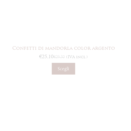
Confetti di mandorla color argento
€
25,10
€
29,50
(IVA incl.)
Il
Il
prezzo
prezzo
Questo
Scegli
originale
attuale
prodotto
era:
è:
ha
€29,50.
€25,10.
più
varianti.
Le
opzioni
possono
essere
scelte
nella
pagina