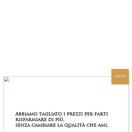
Le
opzioni
possono
essere
scelte
nella
pagina
del
prodotto
CHIUDI
Confetto al GIN TONIC
Abbiamo tagliato i prezzi per farti
€
11,80
€
13,90
(IVA incl.)
risparmiare di più,
Il
Il
senza cambiare la qualità che ami.
prezzo
prezzo
Questo
Scegli