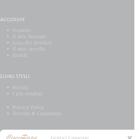
Account
Prodotti
Il mio Account
Lista dei desideri
Il mio carrello
Accedi
Links Utili
Novità
I più venduti
Privacy Policy
Termini & Condizioni
Email Newsletter
Gestisci Consenso