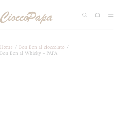
Salta
al
contenuto
Carrello
Home
/
Bon Bon al cioccolato
/
Bon Bon al Whisky – PAPA