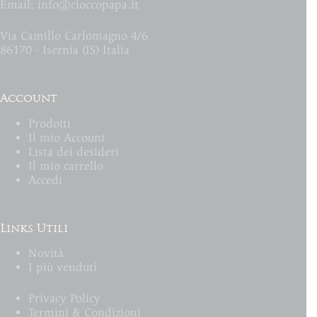
Email:
info@cioccopapa.it
Via Camillo Carlomagno 4/6
86170 - Isernia (IS) Italia
Account
Prodotti
Il mio Account
Lista dei desideri
Il mio carrello
Accedi
Links Utili
Novità
I più venduti
Privacy Policy
Termini & Condizioni