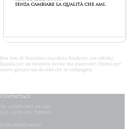
senza cambiare la qualità che ami.
Informazioni aggiuntive
Recensioni (0)
Bon bon di finissimo cioccolato fondente con whisky
liquido per un incontro deciso ma piacevole! Ottimo per
essere gustato sia da solo che in compagnia
Contattaci
Tel: (+039) 0865 412283
Cell (+039) 393 7090141
P.IVA 00866740947