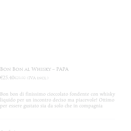
Bon Bon al Whisky – PAPA
€
25,40
€
29,90
(IVA incl.)
Il
Il
prezzo
prezzo
originale
attuale
Bon bon di finissimo cioccolato fondente con whisky
era:
è:
liquido per un incontro deciso ma piacevole! Ottimo
€29,90.
€25,40.
per essere gustato sia da solo che in compagnia