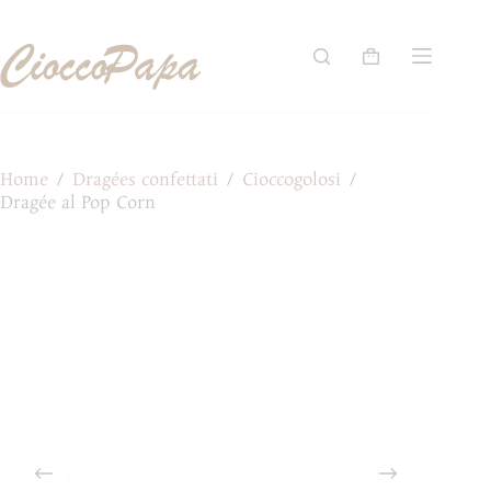
Salta
al
contenuto
Carrello
Home
/
Dragées confettati
/
Cioccogolosi
/
Dragée al Pop Corn