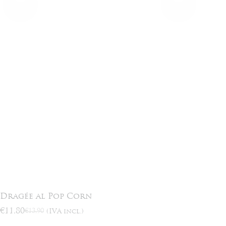
Dragée al Pop Corn
€
11,80
€
13,90
(IVA incl.)
Il
Il
prezzo
prezzo