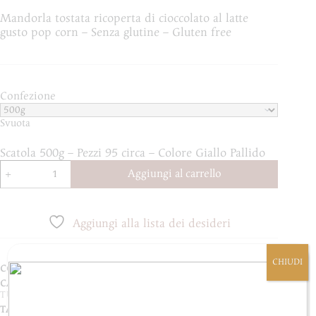
originale
attuale
Mandorla tostata ricoperta di cioccolato al latte
era:
è:
gusto pop corn – Senza glutine – Gluten free
€13,90.
€11,80.
Confezione
Svuota
Scatola 500g – Pezzi 95 circa – Colore Giallo Pallido
Dragée
Aggiungi al carrello
al
Pop
Corn
quantità
Aggiungi alla lista dei desideri
CHIUDI
COD:
1DR010160
CATEGORIE:
CIOCCOGOLOSI
,
DRAGÉES CONFETTATI
,
TUTTI I PRODOTTI
TAG:
CIOCCOLATO
,
CERIMONIE
,
PAPA
,
TRADIZIONE
,