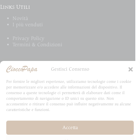
Links Utili
Novità
I più venduti
Privacy Policy
Termini & Condizioni
Email Newsletter
Gestisci Consenso
Iscriviti alla newsletter e rimani aggiornato su tutte
Per fornire le migliori esperienze, utilizziamo tecnologie come i cookie
le novità CioccoPapa
per memorizzare e/o accedere alle informazioni del dispositivo. Il
consenso a queste tecnologie ci permetterà di elaborare dati come il
comportamento di navigazione o ID unici su questo sito. Non
acconsentire o ritirare il consenso può influire negativamente su alcune
caratteristiche e funzioni.
Email
Accetta
Invia