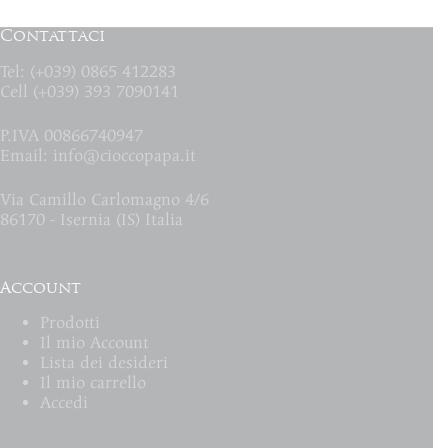
Contattaci
Tel: (+039) 0865 412283
Cell (+039) 393 7090141
P.IVA 00866740947
Email:
info@cioccopapa.it
Via Camillo Carlomagno 4/6
86170 - Isernia (IS) Italia
Account
Prodotti
Il mio Account
Lista dei desideri
Il mio carrello
Accedi