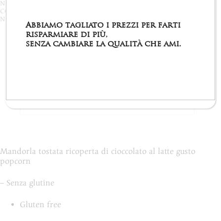
NOVITÀ PAPA
,
DRAGEE
,
CONFETTI
,
POP CORN
,
CONFETTATA
,
CIOCCOPPA
,
ECCELLENZE ITALIANE
,
NOVITA'
,
GLUTEN FREE
,
ISERNIA
Abbiamo tagliato i prezzi per farti
risparmiare di più,
senza cambiare la qualità che ami.
Descrizione
Informazioni aggiuntive
Mandorla tostata ricoperta di cioccolato al latte gusto
popcorn
– Senza glutine
Gluten free