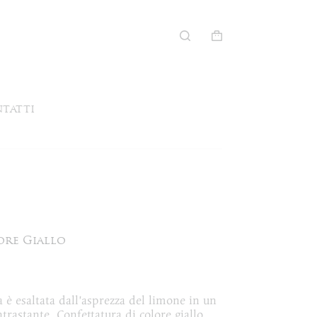
Carrello
tatti
ore Giallo
 è esaltata dall’asprezza del limone in un
rastante. Confettatura di colore giallo