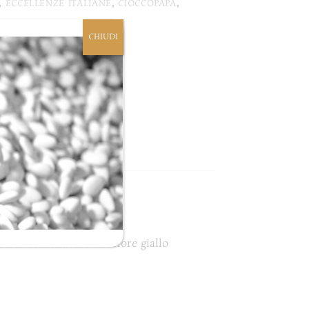
,
ECCELLENZE ITALIANE
,
CIOCCOPAPA
,
CHIUDI
te. Confettatura di colore giallo