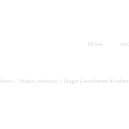
Salta
al
contenuto
Home
Sh
Home
/
Dragées confettati
/
Dragee Cioccolimone di colore