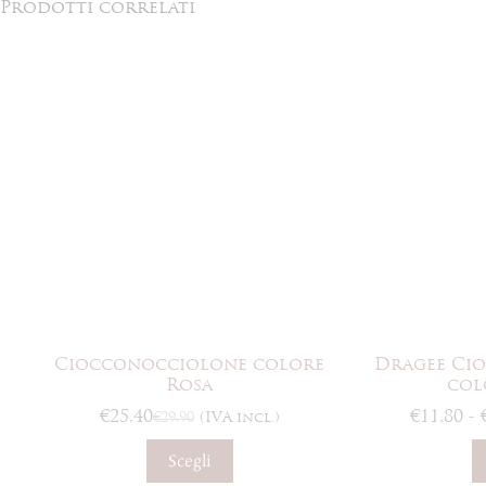
Prodotti correlati
Ciocconocciolone colore
Dragee Cio
Rosa
col
€
25,40
€
11,80
-
€
29,90
(IVA incl.)
Il
Il
prezzo
prezzo
Questo
Scegli
originale
attuale
prodotto