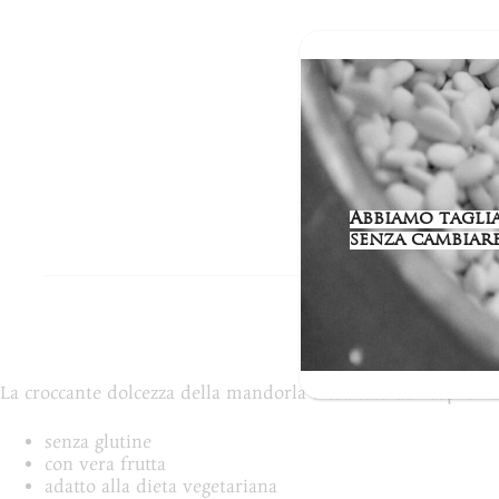
Abbiamo tagliat
senza cambiare
Descriz
La croccante dolcezza della mandorla è esaltata dall’asprezz
senza glutine
con vera frutta
adatto alla dieta vegetariana