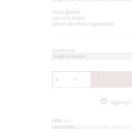
a
€22,00
senza glutine
con vera frutta
adatto alla dieta vegetariana
Confezione
Dragee
Cioccolimone
di
colore
Giallo
quantità
Aggiungi a
COD:
N/A
CATEGORIE:
CIOCCOGOLOSI
,
DRAGÉES 