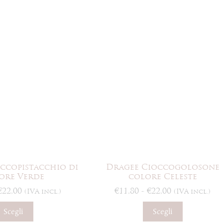
ccopistacchio di
Dragee Cioccogolosone
ore Verde
colore Celeste
Fascia
Fascia
€
22,00
€
11,80
-
€
22,00
(IVA incl.)
(IVA incl.)
di
di
Questo
Questo
prezzo:
prezzo:
Scegli
Scegli
prodotto
prodotto
da
da