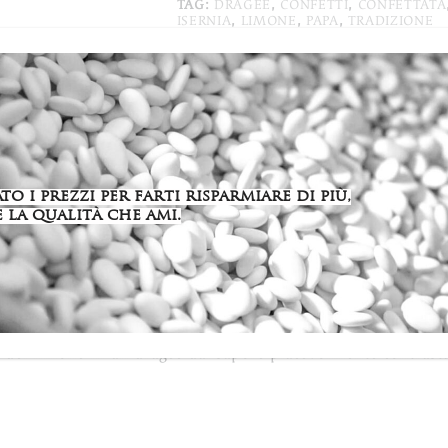
TAG:
DRAGEE
,
CONFETTI
,
CONFETTATA
ISERNIA
,
LIMONE
,
PAPA
,
TRADIZIONE
o i prezzi per farti risparmiare di più,
 la qualità che ami.
ione
Informazioni aggiuntive
Recensioni (0)
a del limone in un dragée dal sapore piacevolmente contrastan