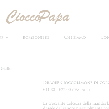
op
Bomboniere
Chi siamo
Con
 Giallo
Dragee Cioccolimone di col
Fascia
€
11,80
-
€
22,00
(IVA incl.)
di
prezzo:
La croccante dolcezza della mandorla
da
dragée dal sapore piacevolmente cont
€11,80