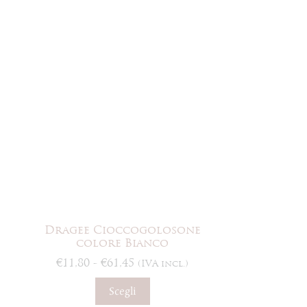
Dragee Cioccogolosone
colore Bianco
Fascia
€
11,80
-
€
61,45
(IVA incl.)
di
Questo
prezzo:
Scegli
prodotto
da