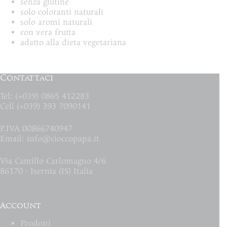
senza glutine
solo coloranti naturali
solo aromi naturali
con vera frutta
adatto alla dieta vegetariana
Contattaci
Tel: (+039) 0865 412283
Cell (+039) 393 7090141
P.IVA 00866740947
Email:
info@cioccopapa.it
Via Camillo Carlomagno 4/6
86170 - Isernia (IS) Italia
Account
Prodotti