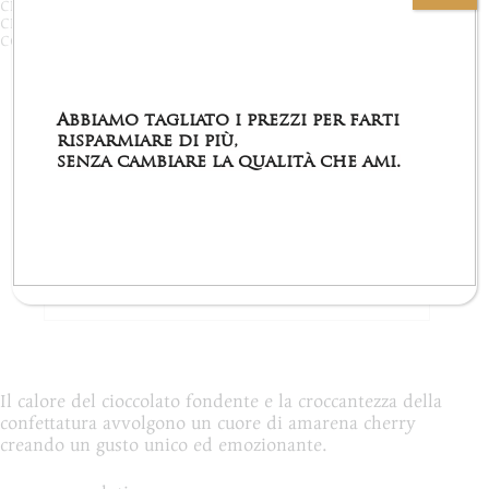
CIOCCOPAPA
,
NOVITA'
,
GLUTEN FREE
,
ISERNIA
,
CIOCCOLATO
,
PAPA
,
TRADIZIONE
,
CONFETTURA
,
CONFETTI
,
CIOCCOAMARENA
Abbiamo tagliato i prezzi per farti
risparmiare di più,
Descrizione
senza cambiare la qualità che ami.
Informazioni aggiuntive
Recensioni (0)
Il calore del cioccolato fondente e la croccantezza della
confettatura avvolgono un cuore di amarena cherry
creando un gusto unico ed emozionante.