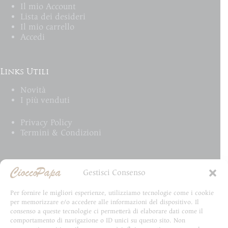
Il mio Account
Lista dei desideri
Il mio carrello
Accedi
Links Utili
Novità
I più venduti
Privacy Policy
Termini & Condizioni
Email Newsletter
Gestisci Consenso
Iscriviti alla newsletter e rimani aggiornato su tutte
Per fornire le migliori esperienze, utilizziamo tecnologie come i cookie
le novità CioccoPapa
per memorizzare e/o accedere alle informazioni del dispositivo. Il
consenso a queste tecnologie ci permetterà di elaborare dati come il
comportamento di navigazione o ID unici su questo sito. Non