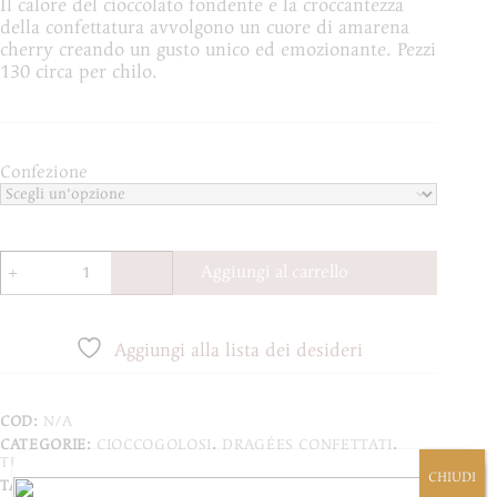
Il calore del cioccolato fondente e la croccantezza
da
della confettatura avvolgono un cuore di amarena
€13,25
cherry creando un gusto unico ed emozionante. Pezzi
a
130 circa per chilo.
€25,40
Confezione
Dragée
Aggiungi al carrello
CioccoAmarena
quantità
Aggiungi alla lista dei desideri
COD:
N/A
CATEGORIE:
CIOCCOGOLOSI
,
DRAGÉES CONFETTATI
,
TUTTI I PRODOTTI
CHIUDI
TAG:
CONFETTATA
,
AMARENA
,
ECCELLENZE ITALIANE
,