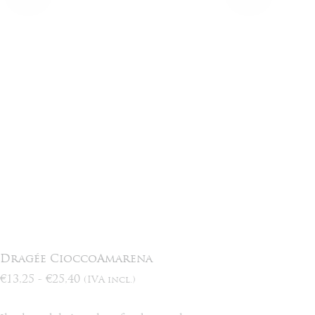
Dragée CioccoAmarena
Fascia
€
13,25
-
€
25,40
(IVA incl.)
di
prezzo: