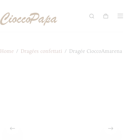
Salta
al
contenuto
Carrello
Home
/
Dragées confettati
/
Dragée CioccoAmarena