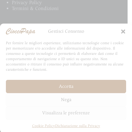
Privacy Policy
Termini & Condizioni
Email Newsletter
Gestisci Consenso
Iscriviti alla newsletter e rimani aggiornato su tutte
Per fornire le migliori esperienze, utilizziamo tecnologie come i cookie
le novità CioccoPapa
per memorizzare e/o accedere alle informazioni del dispositivo. Il
consenso a queste tecnologie ci permetterà di elaborare dati come il
comportamento di navigazione o ID unici su questo sito. Non
acconsentire o ritirare il consenso può influire negativamente su alcune
caratteristiche e funzioni.
Email
Accetta
Invia
Nega
Visualizza le preferenze
Cookie Policy
Dichiarazione sulla Privacy
Copyright © 2026 - Sviluppato da HydraLab