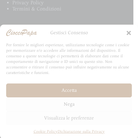
Privacy Policy
Termini & Condizioni
Email Newsletter
Gestisci Consenso
Iscriviti alla newsletter e rimani aggiornato su tutte
Per fornire le migliori esperienze, utilizziamo tecnologie come i cookie
le novità CioccoPapa
per memorizzare e/o accedere alle informazioni del dispositivo. Il
consenso a queste tecnologie ci permetterà di elaborare dati come il
comportamento di navigazione o ID unici su questo sito. Non
acconsentire o ritirare il consenso può influire negativamente su alcune
caratteristiche e funzioni.
Email
Accetta
Invia
Nega
Visualizza le preferenze
Cookie Policy
Dichiarazione sulla Privacy
Copyright © 2026 - Sviluppato da HydraLab