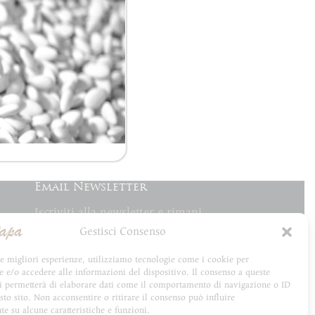
Email Newsletter
Iscriviti alla newsletter e rimani
aggiornato su tutte le novità
Gestisci Consenso
CioccoPapa
le migliori esperienze, utilizziamo tecnologie come i cookie per
e/o accedere alle informazioni del dispositivo. Il consenso a queste
ci permetterà di elaborare dati come il comportamento di navigazione o ID
sto sito. Non acconsentire o ritirare il consenso può influire
e su alcune caratteristiche e funzioni.