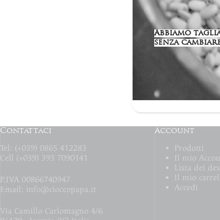
Abbiamo tagliat
senza cambiare
Contattaci
Account
Tel: (+039) 0865 412283
Prodotti
Cell (+039) 393 7090141
Il mio Acco
Lista dei des
Il mio carrel
P.IVA 00866740947
Accedi
Email:
info@cioccopapa.it
Via Camillo Carlomagno 4/6