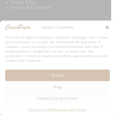
Privacy Policy
Termini & Condizioni
Email Newsletter
Gestisci Consenso
Iscriviti alla newsletter e rimani aggiornato su tutte
Per fornire le migliori esperienze, utilizziamo tecnologie come i cookie
le novità CioccoPapa
per memorizzare e/o accedere alle informazioni del dispositivo. Il
consenso a queste tecnologie ci permetterà di elaborare dati come il
comportamento di navigazione o ID unici su questo sito. Non
acconsentire o ritirare il consenso può influire negativamente su alcune
caratteristiche e funzioni.
Email
Accetta
Invia
Nega
Visualizza le preferenze
Cookie Policy
Dichiarazione sulla Privacy
Copyright © 2026 - Sviluppato da HydraLab