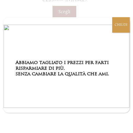
(IVA incl.)
Il
Il
prezzo
prezzo
Questo
Scegli
originale
attuale
prodotto
era:
è:
ha
€4,90.
€4,15.
CHIUDI
più
varianti.
Le
opzioni
possono
essere
scelte
Abbiamo tagliato i prezzi per farti
nella
risparmiare di più,
pagina
senza cambiare la qualità che ami.
del
prodotto