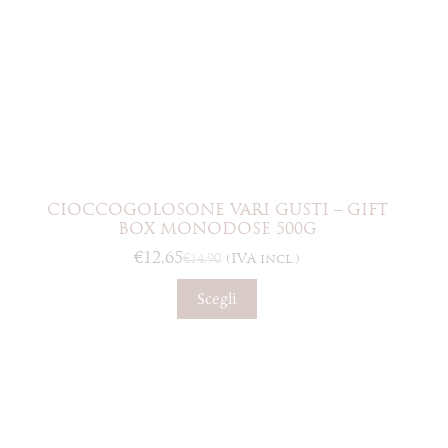
CIOCCOGOLOSONE VARI GUSTI – GIFT
BOX MONODOSE 500G
€
12,65
€
14,90
(IVA incl.)
Il
Il
prezzo
prezzo
Questo
Scegli
originale
attuale
prodotto
era:
è:
ha
€14,90.
€12,65.
più
varianti.
Le
opzioni
possono