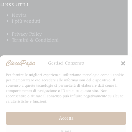
Links Utili
Novità
I più venduti
Privacy Policy
Termini & Condizioni
Email Newsletter
Gestisci Consenso
Iscriviti alla newsletter e rimani aggiornato su tutte
Per fornire le migliori esperienze, utilizziamo tecnologie come i cookie
le novità CioccoPapa
per memorizzare e/o accedere alle informazioni del dispositivo. Il
consenso a queste tecnologie ci permetterà di elaborare dati come il
comportamento di navigazione o ID unici su questo sito. Non
acconsentire o ritirare il consenso può influire negativamente su alcune
caratteristiche e funzioni.
Email
Accetta
Invia
Nega