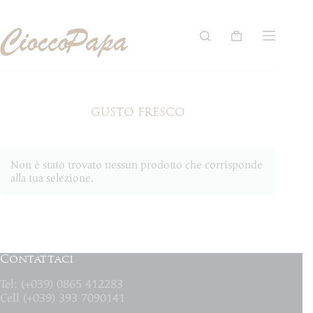
Salta
al
contenuto
Carrello
GUSTO FRESCO
Non è stato trovato nessun prodotto che corrisponde
alla tua selezione.
Contattaci
Tel: (+039) 0865 412283
Cell (+039) 393 7090141