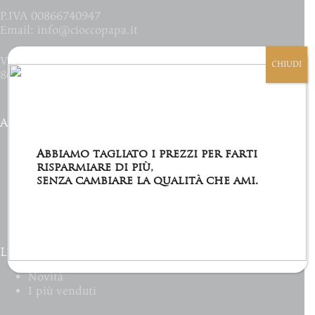
P.IVA 00866740947
Email:
info@cioccopapa.it
Via Camillo Carlomagno 4/6
CHIUDI
86170 - Isernia (IS) Italia
Account
Prodotti
Abbiamo tagliato i prezzi per farti
Il mio Account
risparmiare di più,
Lista dei desideri
senza cambiare la qualità che ami.
Il mio carrello
Accedi
Links Utili
Novità
I più venduti