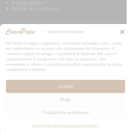
Privacy Policy
Termini & Condizioni
Email Newsletter
Gestisci Consenso
Iscriviti alla newsletter e rimani aggiornato su tutte
Per fornire le migliori esperienze, utilizziamo tecnologie come i cookie
le novità CioccoPapa
per memorizzare e/o accedere alle informazioni del dispositivo. Il
consenso a queste tecnologie ci permetterà di elaborare dati come il
comportamento di navigazione o ID unici su questo sito. Non
acconsentire o ritirare il consenso può influire negativamente su alcune
caratteristiche e funzioni.
Email
Accetta
Invia
Nega
Visualizza le preferenze
Cookie Policy
Dichiarazione sulla Privacy
Copyright © 2026 - Sviluppato da HydraLab