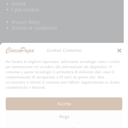
Novità
I più venduti
Privacy Policy
Termini & Condizioni
Email Newsletter
Gestisci Consenso
Iscriviti alla newsletter e rimani aggiornato su tutte
Per fornire le migliori esperienze, utilizziamo tecnologie come i cookie
le novità CioccoPapa
per memorizzare e/o accedere alle informazioni del dispositivo. Il
consenso a queste tecnologie ci permetterà di elaborare dati come il
comportamento di navigazione o ID unici su questo sito. Non
acconsentire o ritirare il consenso può influire negativamente su alcune
caratteristiche e funzioni.
Email
Accetta
Invia
Nega