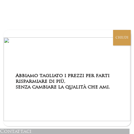
scelte
nella
pagina
del
prodotto
CHIUDI
Abbiamo tagliato i prezzi per farti
risparmiare di più,
CioccoPistacchio Opachi
senza cambiare la qualità che ami.
€
22,00
€
25,90
(IVA incl.)
Il
Il
prezzo
prezzo
Questo
Scegli
originale
attuale
prodotto
era:
è:
ha
€25,90.
€22,00.
più
varianti.
Le
Contattaci