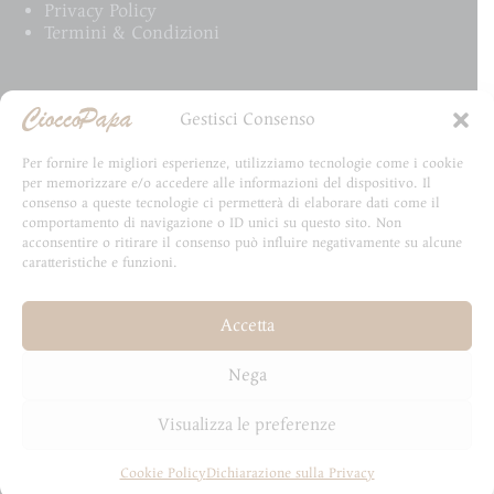
Privacy Policy
Termini & Condizioni
Email Newsletter
Gestisci Consenso
Iscriviti alla newsletter e rimani aggiornato su tutte
Per fornire le migliori esperienze, utilizziamo tecnologie come i cookie
le novità CioccoPapa
per memorizzare e/o accedere alle informazioni del dispositivo. Il
consenso a queste tecnologie ci permetterà di elaborare dati come il
comportamento di navigazione o ID unici su questo sito. Non
acconsentire o ritirare il consenso può influire negativamente su alcune
caratteristiche e funzioni.
Email
Accetta
Invia
Nega
Visualizza le preferenze
Cookie Policy
Dichiarazione sulla Privacy
Copyright © 2026 - Sviluppato da HydraLab