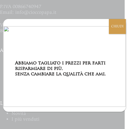
P.IVA 00866740947
Email:
info@cioccopapa.it
Via Camillo Carlomagno 4/6
CHIUDI
86170 - Isernia (IS) Italia
Account
Prodotti
Abbiamo tagliato i prezzi per farti
Il mio Account
risparmiare di più,
Lista dei desideri
senza cambiare la qualità che ami.
Il mio carrello
Accedi
Links Utili
Novità
I più venduti