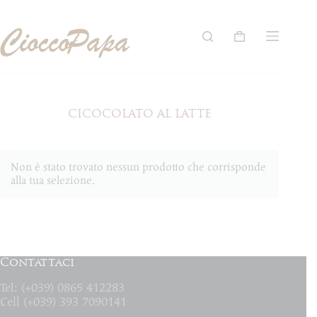
Salta
al
contenuto
Carrello
CICOCOLATO AL LATTE
Non è stato trovato nessun prodotto che corrisponde
alla tua selezione.
Contattaci
Tel: (+039) 0865 412283
Cell (+039) 393 7090141