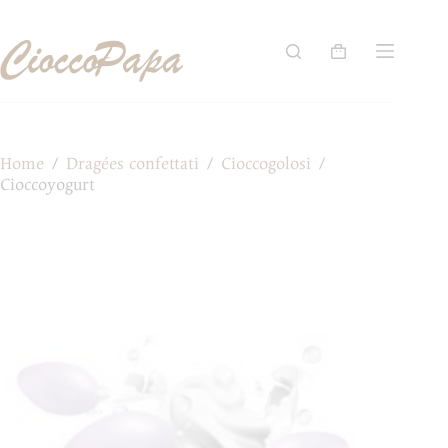
Salta
al
contenuto
Carrello
Home
/
Dragées confettati
/
Cioccogolosi
/
Cioccoyogurt