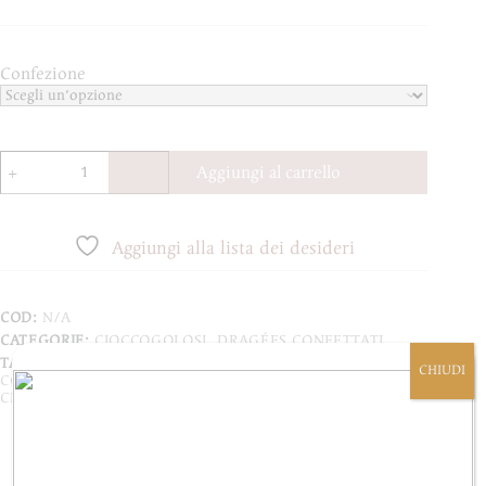
Confezione
Cioccoyogurt
Aggiungi al carrello
quantità
Aggiungi alla lista dei desideri
COD:
N/A
CATEGORIE:
CIOCCOGOLOSI
,
DRAGÉES CONFETTATI
TAG:
MANDORLA
,
YOGURT
,
CONFETTO
,
NOVITÀ PAPA
,
CHIUDI
CONFETTI
,
CIOCCOPAPA
,
ECCELLENZEITALIANE
,
CIOCCOLATO BIANCO
,
ISERNIA