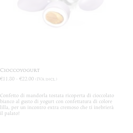
Cioccoyogurt
Fascia
€
11,80
-
€
22,00
(IVA incl.)
di
prezzo:
Confetto di mandorla tostata ricoperta di cioccolato
da
bianco al gusto di yogurt con confettatura di colore
€11,80
lilla, per un incontro extra cremoso che ti inebrierà
a
il palato!
€22,00