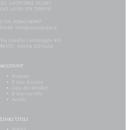
Tel: (+039) 0865 412283
Cell (+039) 393 7090141
P.IVA 00866740947
Email:
info@cioccopapa.it
Via Camillo Carlomagno 4/6
86170 - Isernia (IS) Italia
Account
Prodotti
Il mio Account
Lista dei desideri
Il mio carrello
Accedi
Links Utili
Novità