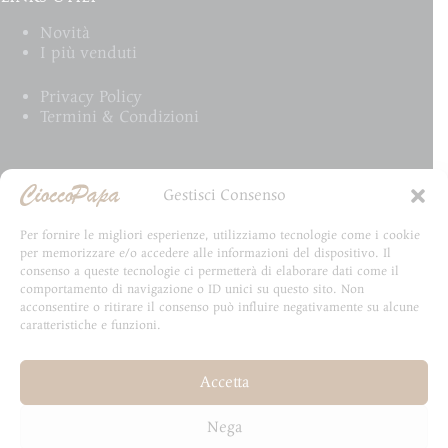
Novità
I più venduti
Privacy Policy
Termini & Condizioni
Email Newsletter
Gestisci Consenso
Iscriviti alla newsletter e rimani aggiornato su tutte
Per fornire le migliori esperienze, utilizziamo tecnologie come i cookie
le novità CioccoPapa
per memorizzare e/o accedere alle informazioni del dispositivo. Il
consenso a queste tecnologie ci permetterà di elaborare dati come il
comportamento di navigazione o ID unici su questo sito. Non
acconsentire o ritirare il consenso può influire negativamente su alcune
caratteristiche e funzioni.
Email
Accetta
Invia
Nega