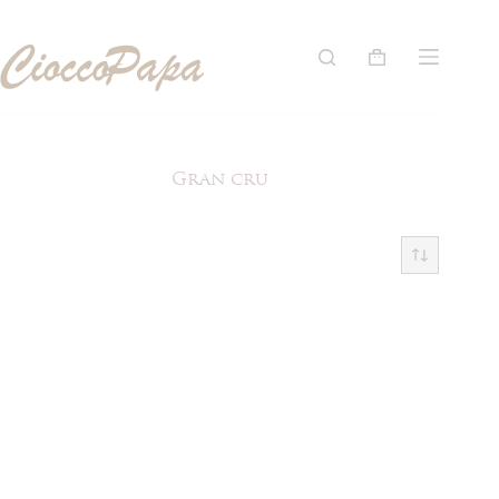
Salta
al
contenuto
Carrello
Gran cru