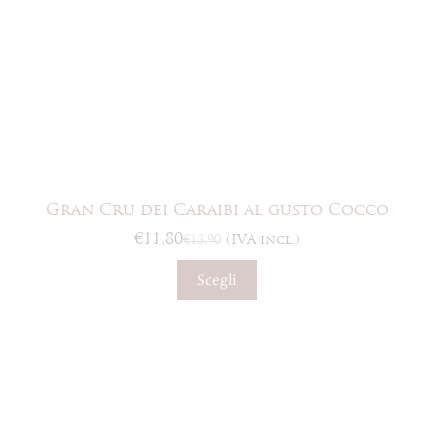
Gran Cru dei Caraibi al gusto Cocco
€
11,80
€
13,90
(IVA incl.)
Il
Il
prezzo
prezzo
Questo
Scegli
originale
attuale
prodotto
era:
è:
ha
€13,90.
€11,80.
più
varianti.
Le
opzioni
possono
essere